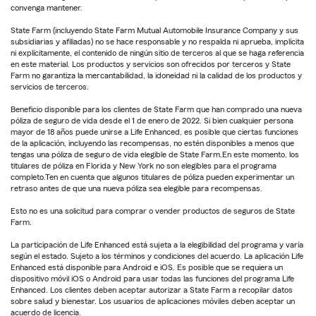
convenga mantener.
State Farm (incluyendo State Farm Mutual Automobile Insurance Company y sus
subsidiarias y afiliadas) no se hace responsable y no respalda ni aprueba, implícita
ni explícitamente, el contenido de ningún sitio de terceros al que se haga referencia
en este material. Los productos y servicios son ofrecidos por terceros y State
Farm no garantiza la mercantabilidad, la idoneidad ni la calidad de los productos y
servicios de terceros.
Beneficio disponible para los clientes de State Farm que han comprado una nueva
póliza de seguro de vida desde el 1 de enero de 2022. Si bien cualquier persona
mayor de 18 años puede unirse a Life Enhanced, es posible que ciertas funciones
de la aplicación, incluyendo las recompensas, no estén disponibles a menos que
tengas una póliza de seguro de vida elegible de State Farm.En este momento, los
titulares de póliza en Florida y New York no son elegibles para el programa
completo.Ten en cuenta que algunos titulares de póliza pueden experimentar un
retraso antes de que una nueva póliza sea elegible para recompensas.
Esto no es una solicitud para comprar o vender productos de seguros de State
Farm.
La participación de Life Enhanced está sujeta a la elegibilidad del programa y varía
según el estado. Sujeto a los términos y condiciones del acuerdo. La aplicación Life
Enhanced está disponible para Android e iOS. Es posible que se requiera un
dispositivo móvil iOS o Android para usar todas las funciones del programa Life
Enhanced. Los clientes deben aceptar autorizar a State Farm a recopilar datos
sobre salud y bienestar. Los usuarios de aplicaciones móviles deben aceptar un
acuerdo de licencia.