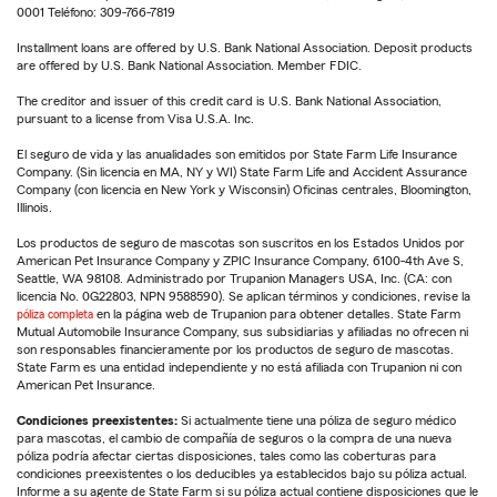
0001 Teléfono: 309-766-7819
Installment loans are offered by U.S. Bank National Association. Deposit products
are offered by U.S. Bank National Association. Member FDIC.
The creditor and issuer of this credit card is U.S. Bank National Association,
pursuant to a license from Visa U.S.A. Inc.
El seguro de vida y las anualidades son emitidos por State Farm Life Insurance
Company. (Sin licencia en MA, NY y WI) State Farm Life and Accident Assurance
Company (con licencia en New York y Wisconsin) Oficinas centrales, Bloomington,
Illinois.
Los productos de seguro de mascotas son suscritos en los Estados Unidos por
American Pet Insurance Company y ZPIC Insurance Company, 6100-4th Ave S,
Seattle, WA 98108. Administrado por Trupanion Managers USA, Inc. (CA: con
licencia No. 0G22803, NPN 9588590). Se aplican términos y condiciones, revise la
póliza completa
en la página web de Trupanion para obtener detalles. State Farm
Mutual Automobile Insurance Company, sus subsidiarias y afiliadas no ofrecen ni
son responsables financieramente por los productos de seguro de mascotas.
State Farm es una entidad independiente y no está afiliada con Trupanion ni con
American Pet Insurance.
Condiciones preexistentes:
Si actualmente tiene una póliza de seguro médico
para mascotas, el cambio de compañía de seguros o la compra de una nueva
póliza podría afectar ciertas disposiciones, tales como las coberturas para
condiciones preexistentes o los deducibles ya establecidos bajo su póliza actual.
Informe a su agente de State Farm si su póliza actual contiene disposiciones que le