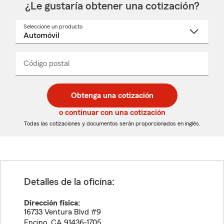
¿Le gustaría obtener una cotización?
Seleccione un producto
Seleccione
un
nombre
de
producto
del
Código postal
Ingresa
Ingresa
_____
menú
un
un
desplegable
código
código
postal
postal
Obtenga una cotización
de
de
5
5
o continuar con una cotización
dígitos
dígitos
Todas las cotizaciones y documentos serán proporcionados en inglés.
Detalles de la oficina:
Dirección física:
16733 Ventura Blvd #9
Encino
,
CA
91436-1705