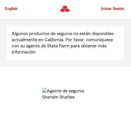
Pasar
al
English
Iniciar Sesión
contenido
principal
Comienzo
del
Algunos productos de seguros no están disponibles
contenido
actualmente en California. Por favor, comuníquese
principal
con su agente de State Farm para obtener más
información.